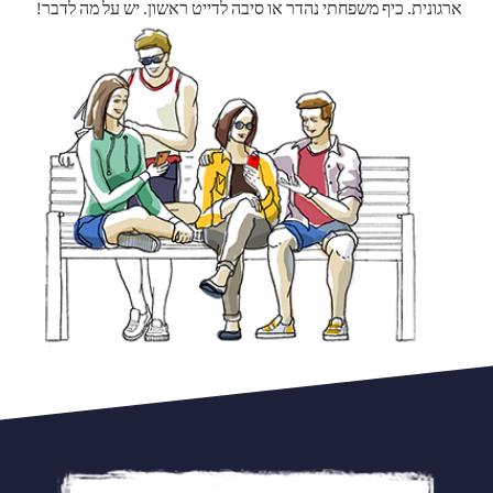
ארגונית. כיף משפחתי נהדר או סיבה לדייט ראשון. יש על מה לדבר!