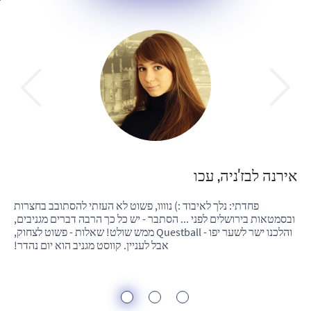
אירנה לבז'ניה, עכו
מיכ
הכל
פחדתי: נלך לאיבוד :) נוווו, פשוט לא העזתי להסתובב בחצרות
. זה לא
ובסמטאות בירושלים לפני ... הסתבר - יש כל כך הרבה דברים מגניבים,
בל
והלכנו ישר לשער יפו - Questball ממש שולט! שאלות - פשוט לצחוק,
העת
 לא
אבל לעניין. קווסט מגניב הוא יום נהדר!
מם.